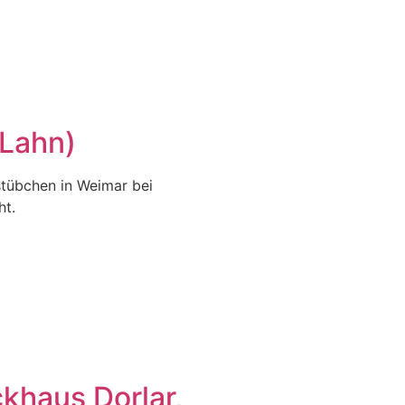
(Lahn)
stübchen in Weimar bei
ht.
ckhaus Dorlar,