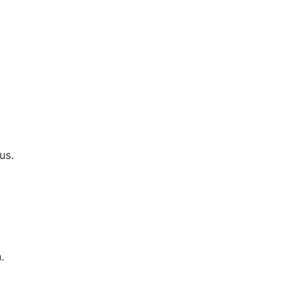
us.
.