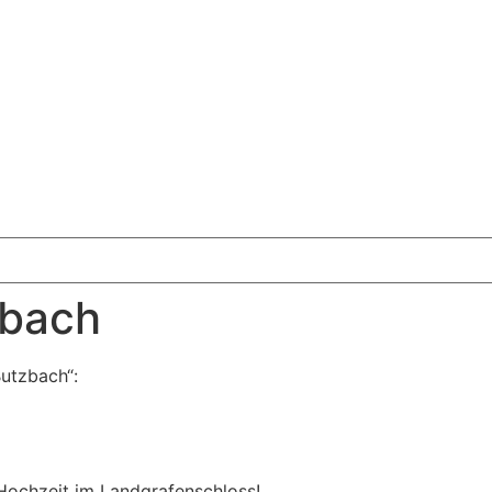
zbach
Butzbach“:
Hochzeit im Landgrafenschloss!